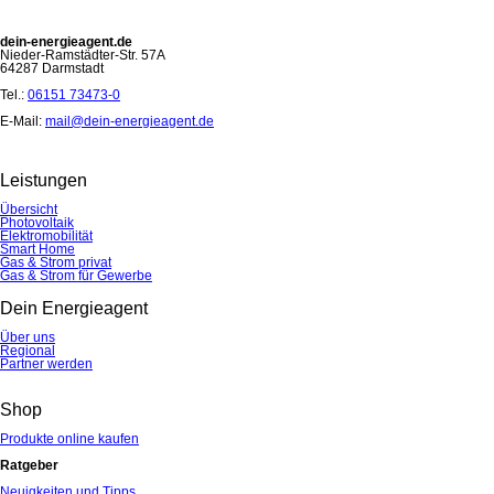
dein-energieagent.de
Nieder-Ramstädter-Str. 57A
64287 Darmstadt
Tel.:
06151 73473-0
E-Mail:
mail@dein-energieagent.de
Leistungen
Übersicht
Photovoltaik
Elektromobilität
Smart Home
Gas & Strom privat
Gas & Strom für Gewerbe
Dein Energieagent
Über uns
Regional
Partner werden
Shop
Produkte online kaufen
Ratgeber
Neuigkeiten und Tipps