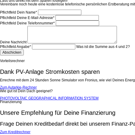
Lass uns direkt mit dem Sparen loslegen!
Vereinbare noch heute eine kostenlose telefonische persönlichen Erstberatung mit
Pflichtfeld
Dein Name
*
Pflichtfeld
Deine E-Mail-Adresse
*
Pflichtfeld
Deine Telefonnummer
*
Deine Nachricht
Pflichtfeld
Angabe
*
Was ist die Summe aus 4 und 2?
Abschicken
Vorteilsrechner
Dank PV-Anlage Stromkosten sparen
Errechne mit dem 24 Stunden Sonne Simulator von Fronius, wie viel Deines Ener
Zum Autarkie-Rechner
Wie gut ist Dein Dach geeignet?
PHOTOVOLTAIC GEOGRAPHICAL INFORMATION SYSTEM
Finanzierung
Unsere Empfehlung für Deine Finanzierung
Frage Deinen Kreditbedarf direkt bei unserem Finanz-
Zum Kreditrechner