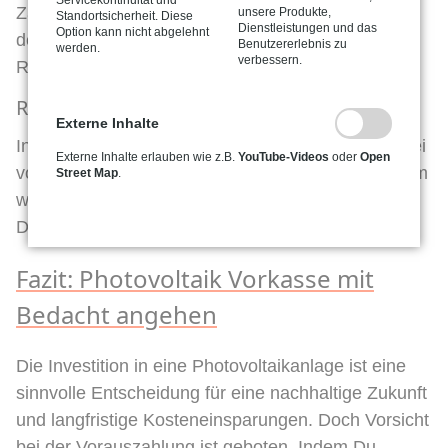
Servicekontinuität und
Zahlungsplan zu erstellen, der die Zahlungen an
unsere Produkte,
Standortsicherheit. Diese
Dienstleistungen und das
Option kann nicht abgelehnt
den Fortschritt der Arbeiten koppelt. Dies kann das
Benutzererlebnis zu
werden.
verbessern.
Risiko erheblich reduzieren.
Recherche und Vorsicht
Externe Inhalte
Informiere Dich gründlich über den Anbieter und sei
Externe Inhalte erlauben wie z.B.
YouTube-Videos
oder
Open
vorsichtig bei Angeboten, die zu gut erscheinen, um
Street Map
.
wahr zu sein. Ein gesundes Maß an Skepsis kann
Dich vor unseriösen Anbietern schützen.
Fazit: Photovoltaik Vorkasse mit
Bedacht angehen
Die Investition in eine Photovoltaikanlage ist eine
sinnvolle Entscheidung für eine nachhaltige Zukunft
und langfristige Kosteneinsparungen. Doch Vorsicht
bei der Vorauszahlung ist geboten. Indem Du