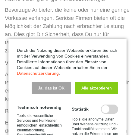
Bevorzuge Anbieter, die keine oder nur eine geringe
Vorkasse verlangen. Seriöse Firmen bieten oft die
Möglichkeit der Zahlung nach erbrachter Leistung
an. Dies gibt Dir Sicherheit, dass Du nur für
tatsächlich gelieferte und installierte Produkte
zahlst.
Durch die Nutzung dieser Webseite erklären Sie sich
mit der Verwendung von Cookies einverstanden.
Vertragliche Absicherung
Detaillierte Informationen über den Einsatz von
Cookies auf dieser Webseite erhalten Sie in der
Datenschutzerklärung
.
Achte darauf, dass alle Zahlungsbedingungen und -
termine vertraglich festgehalten sind. Dies bietet Dir
Ja, das ist OK
Alle akzeptieren
eine rechtliche Grundlage, falls es zu Problemen
kommt.
Technisch notwendig
Statistik
Bankbürgschaft oder Zahlungsplan
Tools, die wesentliche
Tools, die anonyme Daten
Services und Funktionen
Einige Unternehmen bieten an, die Vorauszahlung
über Website-Nutzung und -
ermöglichen, einschließlich
Funktionalität sammeln. Wir
durch eine Bankbürgschaft abzusichern oder einen
Identitätsprüfung,
nutzen die Erkenntnisse, um