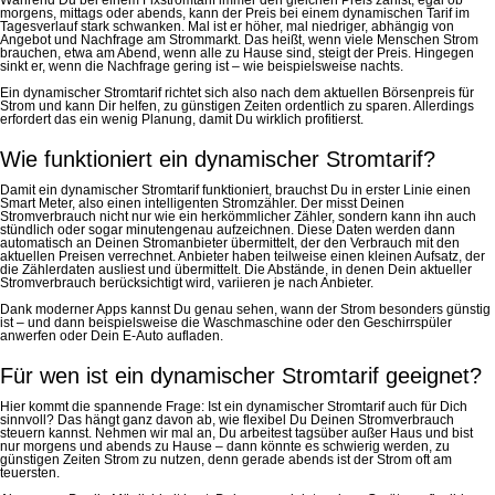
morgens, mittags oder abends, kann der Preis bei einem dynamischen Tarif im
Tagesverlauf stark schwanken. Mal ist er höher, mal niedriger, abhängig von
Angebot und Nachfrage am Strommarkt. Das heißt, wenn viele Menschen Strom
brauchen, etwa am Abend, wenn alle zu Hause sind, steigt der Preis. Hingegen
sinkt er, wenn die Nachfrage gering ist – wie beispielsweise nachts.
Ein dynamischer Stromtarif richtet sich also nach dem aktuellen Börsenpreis für
Strom und kann Dir helfen, zu günstigen Zeiten ordentlich zu sparen. Allerdings
erfordert das ein wenig Planung, damit Du wirklich profitierst.
Wie funktioniert ein dynamischer Stromtarif?
Damit ein dynamischer Stromtarif funktioniert, brauchst Du in erster Linie einen
Smart Meter, also einen intelligenten Stromzähler. Der misst Deinen
Stromverbrauch nicht nur wie ein herkömmlicher Zähler, sondern kann ihn auch
stündlich oder sogar minutengenau aufzeichnen. Diese Daten werden dann
automatisch an Deinen Stromanbieter übermittelt, der den Verbrauch mit den
aktuellen Preisen verrechnet. Anbieter haben teilweise einen kleinen Aufsatz, der
die Zählerdaten ausliest und übermittelt. Die Abstände, in denen Dein aktueller
Stromverbrauch berücksichtigt wird, variieren je nach Anbieter.
Dank moderner Apps kannst Du genau sehen, wann der Strom besonders günstig
ist – und dann beispielsweise die Waschmaschine oder den Geschirrspüler
anwerfen oder Dein E-Auto aufladen.
Für wen ist ein dynamischer Stromtarif geeignet?
Hier kommt die spannende Frage: Ist ein dynamischer Stromtarif auch für Dich
sinnvoll? Das hängt ganz davon ab, wie flexibel Du Deinen Stromverbrauch
steuern kannst. Nehmen wir mal an, Du arbeitest tagsüber außer Haus und bist
nur morgens und abends zu Hause – dann könnte es schwierig werden, zu
günstigen Zeiten Strom zu nutzen, denn gerade abends ist der Strom oft am
teuersten.