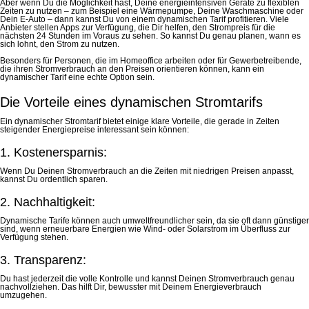
Aber wenn Du die Möglichkeit hast, Deine energieintensiven Geräte zu flexiblen
Zeiten zu nutzen – zum Beispiel eine Wärmepumpe, Deine Waschmaschine oder
Dein E-Auto – dann kannst Du von einem dynamischen Tarif profitieren. Viele
Anbieter stellen Apps zur Verfügung, die Dir helfen, den Strompreis für die
nächsten 24 Stunden im Voraus zu sehen. So kannst Du genau planen, wann es
sich lohnt, den Strom zu nutzen.
Besonders für Personen, die im Homeoffice arbeiten oder für Gewerbetreibende,
die ihren Stromverbrauch an den Preisen orientieren können, kann ein
dynamischer Tarif eine echte Option sein.
Die Vorteile eines dynamischen Stromtarifs
Ein dynamischer Stromtarif bietet einige klare Vorteile, die gerade in Zeiten
steigender Energiepreise interessant sein können:
1. Kostenersparnis:
Wenn Du Deinen Stromverbrauch an die Zeiten mit niedrigen Preisen anpasst,
kannst Du ordentlich sparen.
2. Nachhaltigkeit:
Dynamische Tarife können auch umweltfreundlicher sein, da sie oft dann günstiger
sind, wenn erneuerbare Energien wie Wind- oder Solarstrom im Überfluss zur
Verfügung stehen.
3. Transparenz:
Du hast jederzeit die volle Kontrolle und kannst Deinen Stromverbrauch genau
nachvollziehen. Das hilft Dir, bewusster mit Deinem Energieverbrauch
umzugehen.