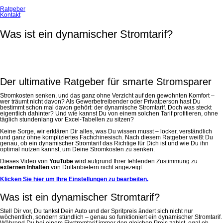
Ratgeber
Kontakt
Was ist ein dynamischer Stromtarif?
Der ultimative Ratgeber für smarte Stromsparer
Stromkosten senken, und das ganz ohne Verzicht auf den gewohnten Komfort –
wer träumt nicht davon? Als Gewerbetreibender oder Privatperson hast Du
bestimmt schon mal davon gehört: der dynamische Stromtarif. Doch was steckt
eigentlich dahinter? Und wie kannst Du von einem solchen Tarif profitieren, ohne
täglich stundenlang vor Excel-Tabellen zu sitzen?
Keine Sorge, wir erklären Dir alles, was Du wissen musst – locker, verständlich
und ganz ohne kompliziertes Fachchinesisch. Nach diesem Ratgeber weißt Du
genau, ob ein dynamischer Stromtarif das Richtige für Dich ist und wie Du ihn
optimal nutzen kannst, um Deine Stromkosten zu senken.
Dieses Video von
YouTube
wird aufgrund Ihrer fehlenden Zustimmung zu
externen Inhalten
von Drittanbietern nicht angezeigt.
Klicken Sie hier um Ihre Einstellungen zu bearbeiten.
Was ist ein dynamischer Stromtarif?
Stell Dir vor, Du tankst Dein Auto und der Spritpreis ändert sich nicht nur
wöchentlich, sondern stündlich – genau so funktioniert ein dynamischer Stromtarif.
Während Du bei einem Fixstromtarif immer den gleichen Preis zahlst, egal ob