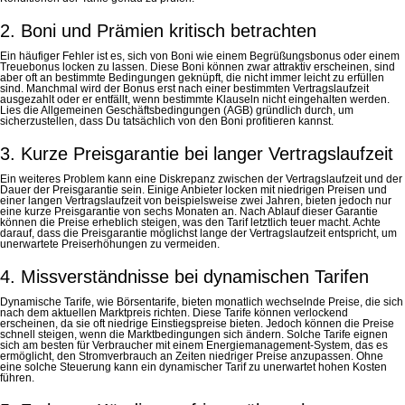
2. Boni und Prämien kritisch betrachten
Ein häufiger Fehler ist es, sich von Boni wie einem Begrüßungsbonus oder einem
Treuebonus locken zu lassen. Diese Boni können zwar attraktiv erscheinen, sind
aber oft an bestimmte Bedingungen geknüpft, die nicht immer leicht zu erfüllen
sind. Manchmal wird der Bonus erst nach einer bestimmten Vertragslaufzeit
ausgezahlt oder er entfällt, wenn bestimmte Klauseln nicht eingehalten werden.
Lies die Allgemeinen Geschäftsbedingungen (AGB) gründlich durch, um
sicherzustellen, dass Du tatsächlich von den Boni profitieren kannst.
3. Kurze Preisgarantie bei langer Vertragslaufzeit
Ein weiteres Problem kann eine Diskrepanz zwischen der Vertragslaufzeit und der
Dauer der Preisgarantie sein. Einige Anbieter locken mit niedrigen Preisen und
einer langen Vertragslaufzeit von beispielsweise zwei Jahren, bieten jedoch nur
eine kurze Preisgarantie von sechs Monaten an. Nach Ablauf dieser Garantie
können die Preise erheblich steigen, was den Tarif letztlich teuer macht. Achte
darauf, dass die Preisgarantie möglichst lange der Vertragslaufzeit entspricht, um
unerwartete Preiserhöhungen zu vermeiden.
4. Missverständnisse bei dynamischen Tarifen
Dynamische Tarife, wie Börsentarife, bieten monatlich wechselnde Preise, die sich
nach dem aktuellen Marktpreis richten. Diese Tarife können verlockend
erscheinen, da sie oft niedrige Einstiegspreise bieten. Jedoch können die Preise
schnell steigen, wenn die Marktbedingungen sich ändern. Solche Tarife eignen
sich am besten für Verbraucher mit einem Energiemanagement-System, das es
ermöglicht, den Stromverbrauch an Zeiten niedriger Preise anzupassen. Ohne
eine solche Steuerung kann ein dynamischer Tarif zu unerwartet hohen Kosten
führen.