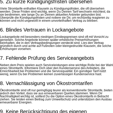
5. Zu kurze Kündigungsfristen übersehen
Viele Stromtarife enthalten Klauseln zu Kündigungsfristen, die oft übersehen
werden. Diese Fristen sind wichtig, wenn Du Deinen Tarif wechseln möchtest, da
sie bestimmen, wie lange Du an Deinen aktuellen Anbieter gebunden bist.
Überprüfe die Kündigungsfristen und notiere sie Dir, um rechtzeitig reagieren zu
können und nicht ungewollt in einem unvorteilhaften Vertrag zu bleiben.
6. Blindes Vertrauen in Lockangebote
Lockangebote mit besonders niedrigen Einstiegspreisen sind oft mit Vorsicht zu
genießen. Solche Angebote können später erhebliche Preiserhöhungen
beinhalten, die in den Vertragsbedingungen versteckt sind. Lies den Vertrag
gründlich durch und achte auf Fußnoten oder kleingedruckte Klauseln, die solche
Erhöhungen vorsehen.
7. Fehlende Prüfung des Serviceangebots
Neben dem Preis spielen auch Serviceleistungen eine wichtige Rolle bei der Wahl
eines Stromtarifs. Informiere Dich über den Kundenservice des Anbieters, die
Erreichbarkeit bei Problemen und die Servicequalität. Ein günstiger Tarif nützt
wenig, wenn Du bei Problemen keinen zuverlässigen Kundenservice hast.
8. Vernachlässigung von Ökostromtarifen
Ökostromtarife sind oft nur geringfügig teurer als konventionelle Stromtarife, bieten
jedoch den Vorteil, dass sie aus erneuerbaren Quellen stammen. Wenn Dir
Nachhaltigkeit wichtig ist, solltest Du die Option eines Ökostromtarifs in Betracht
ziehen. Sie leisten einen Beitrag zum Umweltschutz und unterstützen den Ausbau
erneuerbarer Energien.
9. Keine Berücksichtigung des eigenen