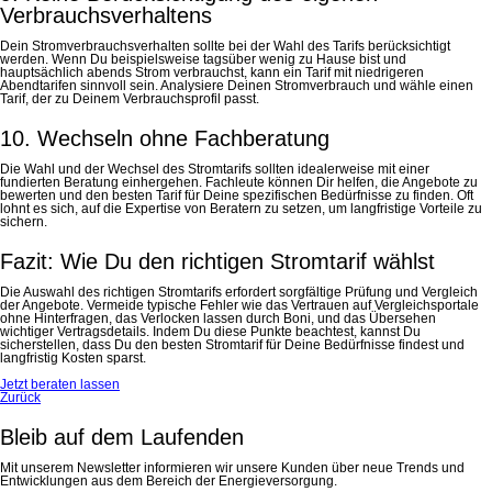
Verbrauchsverhaltens
Dein Stromverbrauchsverhalten sollte bei der Wahl des Tarifs berücksichtigt
werden. Wenn Du beispielsweise tagsüber wenig zu Hause bist und
hauptsächlich abends Strom verbrauchst, kann ein Tarif mit niedrigeren
Abendtarifen sinnvoll sein. Analysiere Deinen Stromverbrauch und wähle einen
Tarif, der zu Deinem Verbrauchsprofil passt.
10. Wechseln ohne Fachberatung
Die Wahl und der Wechsel des Stromtarifs sollten idealerweise mit einer
fundierten Beratung einhergehen. Fachleute können Dir helfen, die Angebote zu
bewerten und den besten Tarif für Deine spezifischen Bedürfnisse zu finden. Oft
lohnt es sich, auf die Expertise von Beratern zu setzen, um langfristige Vorteile zu
sichern.
Fazit: Wie Du den richtigen Stromtarif wählst
Die Auswahl des richtigen Stromtarifs erfordert sorgfältige Prüfung und Vergleich
der Angebote. Vermeide typische Fehler wie das Vertrauen auf Vergleichsportale
ohne Hinterfragen, das Verlocken lassen durch Boni, und das Übersehen
wichtiger Vertragsdetails. Indem Du diese Punkte beachtest, kannst Du
sicherstellen, dass Du den besten Stromtarif für Deine Bedürfnisse findest und
langfristig Kosten sparst.
Jetzt beraten lassen
Zurück
Bleib auf dem Laufenden
Mit unserem Newsletter informieren wir unsere Kunden über neue Trends und
Entwicklungen aus dem Bereich der Energieversorgung.