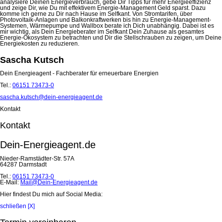
analysiere Deinen Energieverbrauch, gebe Dir Tipps für mehr Energieeffizienz
und zeige Dir, wie Du mit effektivem Energie-Management Geld sparst. Dazu
komme ich gerne zu Dir nach Hause im Selfkant. Von Stromtarifen, über
Photovoltaik-Anlagen und Balkonkraftwerken bis hin zu Energie-Management-
Systemen, Wärmepumpe und Wallbox berate ich Dich unabhängig. Dabei ist es
mir wichtig, als Dein Energieberater im Selfkant Dein Zuhause als gesamtes
Energie-Ökosystem zu betrachten und Dir die Stellschrauben zu zeigen, um Deine
Energiekosten zu reduzieren.
Sascha Kutsch
Dein Energieagent - Fachberater für erneuerbare Energien
Tel.:
06151 73473-0
sascha.kutsch@dein-energieagent.de
Kontakt
Kontakt
Dein-Energieagent.de
Nieder-Ramstädter-Str. 57A
64287 Darmstadt
Tel.:
06151 73473-0
E-Mail:
Mail@Dein-Energieagent.de
Hier findest Du mich auf Social Media:
schließen [X]